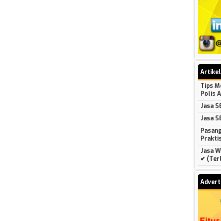
Artike
Tips Me
Polis 
Jasa S
Jasa S
Pasang
Praktis
Jasa We
✔ (Terl
Advert