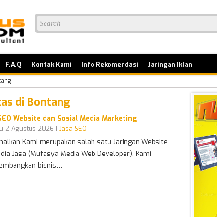
F.A.Q
Kontak Kami
Info Rekomendasi
Jaringan Iklan
tang
tas di Bontang
SEO Website dan Sosial Media Marketing
u 2 Agustus 2026 |
Jasa SEO
nalkan Kami merupakan salah satu Jaringan Website
dia Jasa (Mufasya Media Web Developer), Kami
embangkan bisnis…