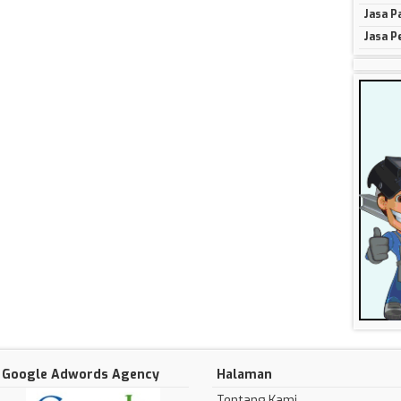
Jasa P
Jasa P
Google Adwords Agency
Halaman
Tentang Kami