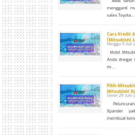
Awal tahun a
mengganti mo
sales Toyota…
Cara Kredit 
(Mitsubishi J
Minggu 5 Juli 
Mobil Mitsubi
Anda dnegar. 
ini…
Pilih Mitsub
Mitsubishi X
Senin 29 Juni 
Peluncuran m
Xpander yai
membuat kons