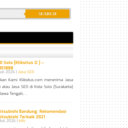
SEARCH
O Solo [Kliksitus © ] –
151888
uli 2026 |
Jasa SEO
lkan Kami Kliksitus.com menerima Jasa
 atau Jasa SEO di Kota Solo (Surakarta)
i Jawa Tengah,…
Mitsubishi Bandung: Rekomendasi
itsubishi Terbaik 2021
Juli 2026 |
Info