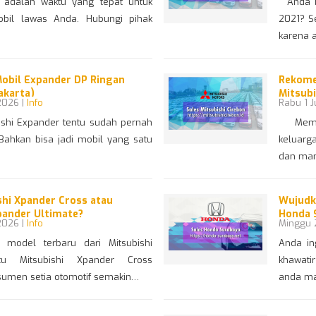
dalah waktu yang tepat untuk
Anda be
bil lawas Anda. Hubungi pihak
2021? S
karena 
Mobil Expander DP Ringan
Rekome
akarta)
Mitsubi
2026 |
Info
Rabu 1 J
shi Expander tentu sudah pernah
Memili
Bahkan bisa jadi mobil yang satu
keluarg
dan ma
ishi Xpander Cross atau
Wujudk
pander Ultimate?
Honda 
2026 |
Info
Minggu 
odel terbaru dari Mitsubishi
Anda in
tu Mitsubishi Xpander Cross
khawati
umen setia otomotif semakin…
anda ma