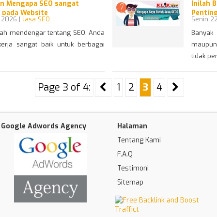
san Mengapa SEO sangat
Inilah 
 pada Website
Penting
 2026 |
Jasa SEO
Senin 22
nah mendengar tentang SEO, Anda
Banyak 
erja sangat baik untuk berbagai
maupun 
tidak pe
Page 3 of 4:
1
2
3
4
Google Adwords Agency
Halaman
Tentang Kami
F.A.Q
Testimoni
Sitemap