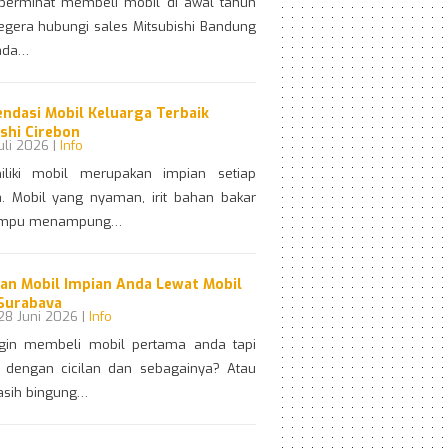
rminat membeli mobil di awal tahun
egera hubungi sales Mitsubishi Bandung
ada…
ndasi Mobil Keluarga Terbaik
shi Cirebon
uli 2026 |
Info
ki mobil merupakan impian setiap
a. Mobil yang nyaman, irit bahan bakar
mpu menampung…
an Mobil Impian Anda Lewat Mobil
Surabaya
28 Juni 2026 |
Info
gin membeli mobil pertama anda tapi
r dengan cicilan dan sebagainya? Atau
sih bingung…