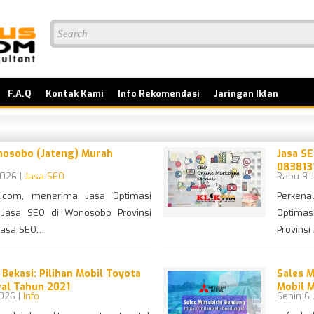
F.A.Q
Kontak Kami
Info Rekomendasi
Jaringan Iklan
nosobo (Jateng) Murah
Jasa SE
083813
2026 |
Jasa SEO
Rabu 8 J
us.com, menerima Jasa Optimasi
Perkena
 Jasa SEO di Wonosobo Provinsi
Optimasi
Jasa SEO…
Provins
Bekasi: Pilihan Mobil Toyota
Sales 
wal Tahun 2021
Mobil M
2026 |
Info
Senin 6 